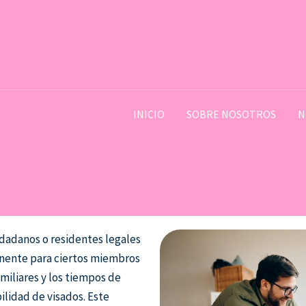
INICIO
SOBRE NOSOTROS
N
iudadanos o residentes legales
manente para ciertos miembros
amiliares y los tiempos de
bilidad de visados. Este