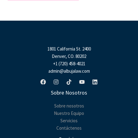
M
e
s
s
a
g
e
1801 California St. 2400
*
Denver, CO. 80202
+1 (720) 458-4021
admin@albujalaw.com
Sobre Nosotros
Sobre nosotros
Nuestro Equipo
Servicios
Contáctenos