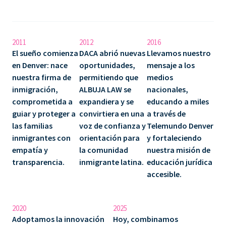
2011
2012
2016
El sueño comienza
DACA abrió nuevas
Llevamos nuestro
en Denver: nace
oportunidades,
mensaje a los
nuestra firma de
permitiendo que
medios
inmigración,
ALBUJA LAW se
nacionales,
comprometida a
expandiera y se
educando a miles
guiar y proteger a
convirtiera en una
a través de
las familias
voz de confianza y
Telemundo Denver
inmigrantes con
orientación para
y fortaleciendo
empatía y
la comunidad
nuestra misión de
transparencia.
inmigrante latina.
educación jurídica
accesible.
2020
2025
Adoptamos la innovación
Hoy, combinamos