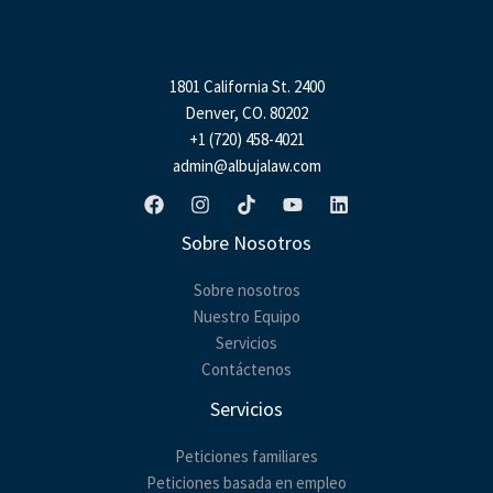
s
a
g
e
1801 California St. 2400
*
Denver, CO. 80202
+1 (720) 458-4021
admin@albujalaw.com
Sobre Nosotros
Sobre nosotros
Nuestro Equipo
Servicios
Contáctenos
Servicios
Peticiones familiares
Peticiones basada en empleo